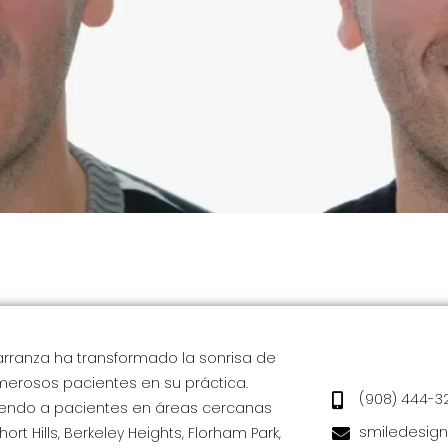
ersey, liderado por el Dr. Aristo Carranza, transforma vi
e porcelana hechas a medida. Aprende sobre la importancia 
romiso con la educación y la comunidad.
Carranza ha transformado la sonrisa de
erosos pacientes en su práctica.
(908) 444-3
endo a pacientes en áreas cercanas
smiledesig
rt Hills, Berkeley Heights, Florham Park,