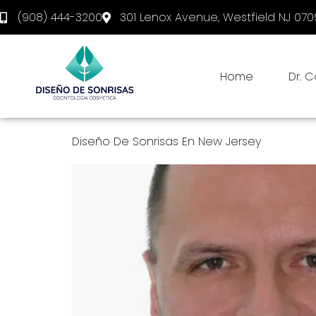
(908) 444-3200
301 Lenox Avenue, Westfield NJ 07
Home
Dr. 
Diseño De Sonrisas En New Jersey