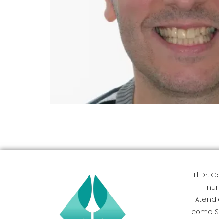
Descubre cómo el Diseño de Sonrisas en New J
Estética Dental Facial (DFA) y las carillas d
visión holística del Dr. Carranza, y su comp
El Dr. 
num
Atendi
como Sho