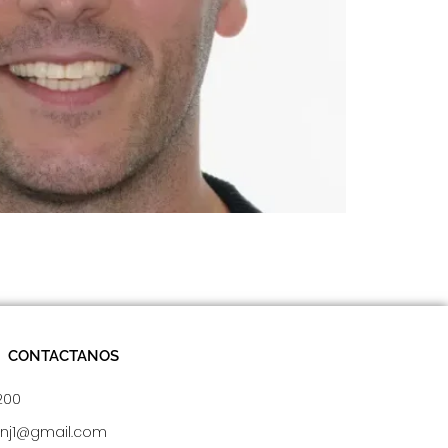
das a través de técnicas innovadoras como la
de la odontología de mínima invasión, la
CONTACTANOS
200
nnj1@gmail.com