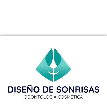
Descubra por qué las manchas dentales persistentes en
Westfield NJ no desaparecen con blanqueamientos
tradicionales. Analizamos causas profundas
(medicamentos, tabaco, edad) y revelamos cómo las
carillas de porcelana ofrecen resultados inmediatos y
permanentes. ¡Evaluación con el Dr. Carranza!