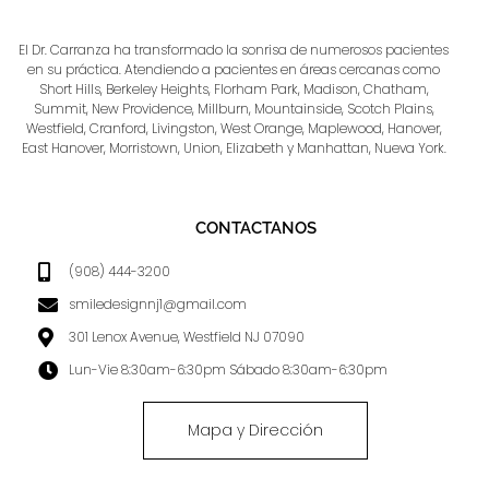
El Dr. Carranza ha transformado la sonrisa de numerosos pacientes
en su práctica. Atendiendo a pacientes en áreas cercanas como
Short Hills, Berkeley Heights, Florham Park, Madison, Chatham,
Summit, New Providence, Millburn, Mountainside, Scotch Plains,
Westfield, Cranford, Livingston, West Orange, Maplewood, Hanover,
East Hanover, Morristown, Union, Elizabeth y Manhattan, Nueva York.
CONTACTANOS
(908) 444-3200
smiledesignnj1@gmail.com
301 Lenox Avenue, Westfield NJ 07090
Lun-Vie 8:30am-6:30pm Sábado 8:30am-6:30pm
Mapa y Dirección