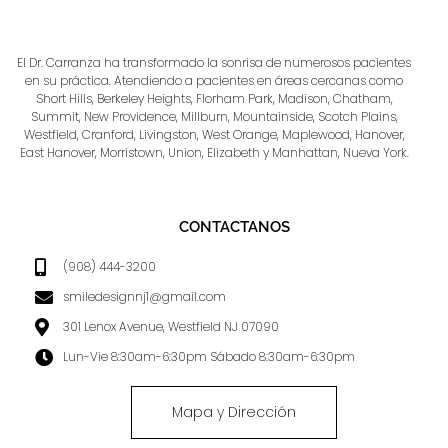
El Dr. Carranza ha transformado la sonrisa de numerosos pacientes
en su práctica. Atendiendo a pacientes en áreas cercanas como
Short Hills, Berkeley Heights, Florham Park, Madison, Chatham,
Summit, New Providence, Millburn, Mountainside, Scotch Plains,
Westfield, Cranford, Livingston, West Orange, Maplewood, Hanover,
East Hanover, Morristown, Union, Elizabeth y Manhattan, Nueva York.
CONTACTANOS
(908) 444-3200
smiledesignnj1@gmail.com
301 Lenox Avenue, Westfield NJ 07090
Lun-Vie 8:30am-6:30pm Sábado 8:30am-6:30pm
Mapa y Dirección