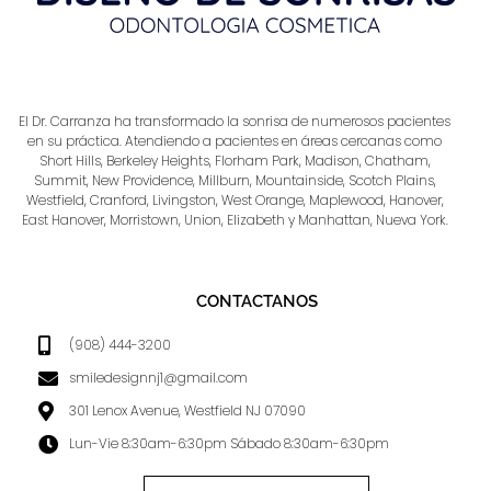
El Dr. Carranza ha transformado la sonrisa de numerosos pacientes
en su práctica. Atendiendo a pacientes en áreas cercanas como
Short Hills, Berkeley Heights, Florham Park, Madison, Chatham,
Summit, New Providence, Millburn, Mountainside, Scotch Plains,
Westfield, Cranford, Livingston, West Orange, Maplewood, Hanover,
East Hanover, Morristown, Union, Elizabeth y Manhattan, Nueva York.
CONTACTANOS
(908) 444-3200
smiledesignnj1@gmail.com
301 Lenox Avenue, Westfield NJ 07090
Lun-Vie 8:30am-6:30pm Sábado 8:30am-6:30pm