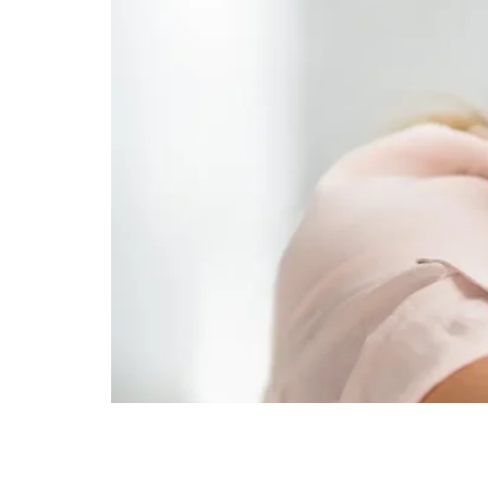
Aprende a corregir tu sonrisa envejecida sin 
Dr. Aristo Carranza.