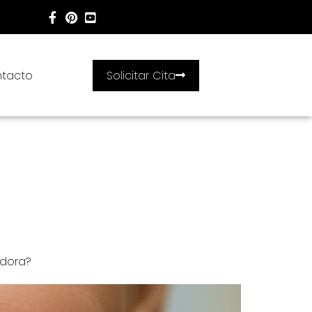
tacto
Solicitar Cita
ubra el arte y la ciencia detrás de estas
e en información detallada sobre el proceso de
vanguardia de las tendencias en odontología
las de porcelana elaboradas por expertos.
adora?