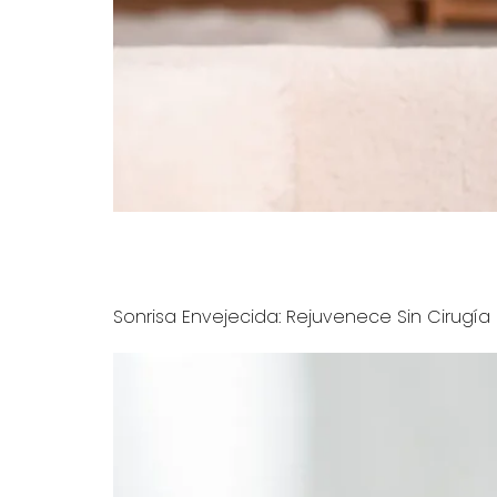
¿La sensibilidad dental le molesta? Explore c
50. Diseño de Sonrisas en Westfield, NJ.
Sonrisa Envejecida: Rejuvenece Sin Cirugía