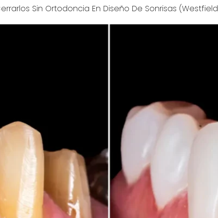
rrarlos Sin Ortodoncia En Diseño De Sonrisas (Westfield,