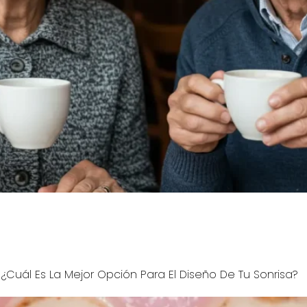
stentes en Westfield NJ no desaparecen con blanqueamient
velamos cómo las carillas de porcelana ofrecen resultados
: ¿Cuál Es La Mejor Opción Para El Diseño De Tu Sonrisa?