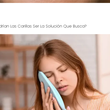
arillas de porcelana son la clave para una sonrisa profesio
sa de tus sueños.
rían Las Carillas Ser La Solución Que Busca?