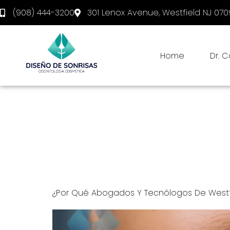
(908) 444-3200
301 Lenox Avenue, Westfield NJ 07
Home
Dr. 
Category:
Carilla
Embárquese en un viaje para mejorar su sonris
maravillas ultrafinas, diseñadas para transfo
carillas de porcelana, consejos de mantenimie
cosmética con Diseño de Sonrisas, su destino 
¿Por Qué Abogados Y Tecnólogos De Westfi