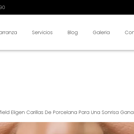
090
Carranza
Servicios
Blog
Galeria
Con
s de Porcelana
a a través de nuestra categoría Carillas de Porcelana. Desc
rmar sus dientes con precisión y belleza natural. Profundic
nto e historias de éxito de la vida real. Manténgase a la 
confiable para lograr sonrisas radiantes a través de caril
eld Eligen Carillas De Porcelana Para Una Sonrisa Gan