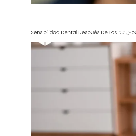
¿Eres abogado o tecnólogo en Westfield? Las c
Diseño de Sonrisas te ayuda a lograr la sonri
Sensibilidad Dental Después De Los 50: ¿Pod