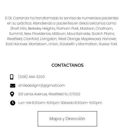
El Dr. Carranza ha transformado la sonrisa de numerosos pacientes
en su práctica. Atendiendo a pacientes en áreas cercanas como
Short Hills, Berkeley Heights, Florham Park, Madison, Chatham,
Summit, New Providence, Millburn, Mountainside, Scotch Plains,
Westfield, Cranford, Livingston, West Orange, Maplewood, Hanover,
East Hanover, Morristown, Union, Elizabeth y Manhattan, Nueva York.
CONTACTANOS
(908) 444-3200
smiledesignnj1@gmail.com
301 Lenox Avenue, Westfield NJ 07090
Lun-Vie 8:30am-6:30pm Sábado 8:30am-6:30pm
Mapa y Dirección