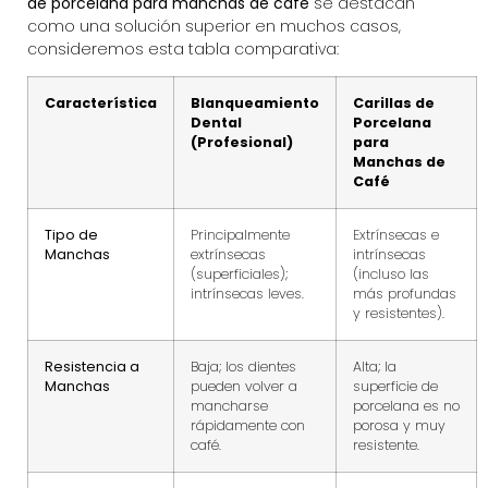
de porcelana para manchas de café
se destacan
como una solución superior en muchos casos,
consideremos esta tabla comparativa:
Característica
Blanqueamiento
Carillas de
Dental
Porcelana
(Profesional)
para
Manchas de
Café
Tipo de
Principalmente
Extrínsecas e
Manchas
extrínsecas
intrínsecas
(superficiales);
(incluso las
intrínsecas leves.
más profundas
y resistentes).
Resistencia a
Baja; los dientes
Alta; la
Manchas
pueden volver a
superficie de
mancharse
porcelana es no
rápidamente con
porosa y muy
café.
resistente.