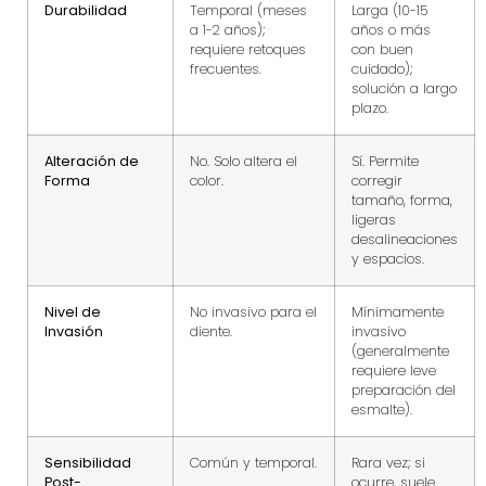
Durabilidad
Temporal (meses
Larga (10-15
a 1-2 años);
años o más
requiere retoques
con buen
frecuentes.
cuidado);
solución a largo
plazo.
Alteración de
No. Solo altera el
Sí. Permite
Forma
color.
corregir
tamaño, forma,
ligeras
desalineaciones
y espacios.
Nivel de
No invasivo para el
Mínimamente
Invasión
diente.
invasivo
(generalmente
requiere leve
preparación del
esmalte).
Sensibilidad
Común y temporal.
Rara vez; si
Post-
ocurre, suele