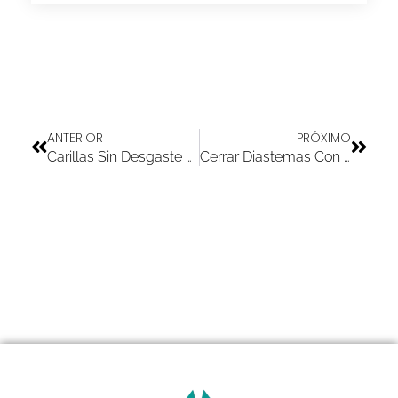
ANTERIOR
PRÓXIMO
Carillas Sin Desgaste Dental En Westfield NJ | Diseño De Sonrisas
Cerrar Diastemas Con Carillas En Westfield NJ | Diseño De Sonrisas