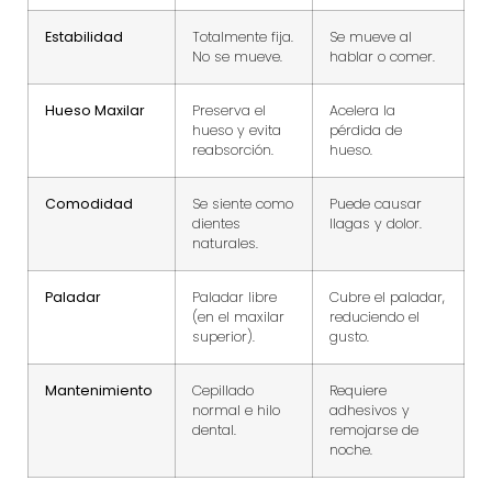
Estabilidad
Totalmente fija.
Se mueve al
No se mueve.
hablar o comer.
Hueso Maxilar
Preserva el
Acelera la
hueso y evita
pérdida de
reabsorción.
hueso.
Comodidad
Se siente como
Puede causar
dientes
llagas y dolor.
naturales.
Paladar
Paladar libre
Cubre el paladar,
(en el maxilar
reduciendo el
superior).
gusto.
Mantenimiento
Cepillado
Requiere
normal e hilo
adhesivos y
dental.
remojarse de
noche.