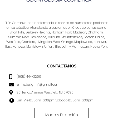
El Dr. Carranza ha transformado la sonrisa de numerosos pacientes
en su práctica. Atendiendo a pacientes en áreas cercanas como
Short Hills, Berkeley Heights, Florham Park, Madison, Chatham,
Summit, New Providence, Millburn, Mountainside, Scotch Plains,
Westfield, Cranford, Livingston, West Orange, Maplewood, Hanover,
East Hanover, Morristown, Union, Elizabeth y Manhattan, Nueva York.
CONTACTANOS
(908) 444-3200
smiledesignnj1@gmail.com
301 Lenox Avenue, Westfield NJ 07090
Lun-Vie 8:30am-6:30pm Sábado 8:30am-6:30pm
Mapa y Dirección