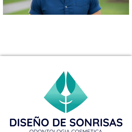
Recupera tu confianza y función masticatoria con los
Implantes Dentales All-on-4. El Dr. Aristo Carranza en
Westfield, NJ, ofrece esta solución revolucionaria para
pacientes con pérdida dental total o poco hueso.
Descubre cómo obtener dientes fijos en un solo día.