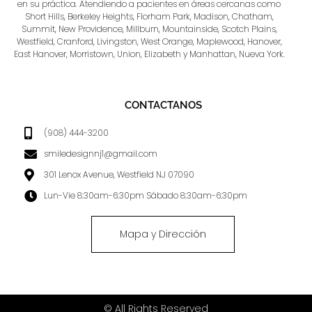
en su práctica. Atendiendo a pacientes en áreas cercanas como
Short Hills, Berkeley Heights, Florham Park, Madison, Chatham,
Summit, New Providence, Millburn, Mountainside, Scotch Plains,
Westfield, Cranford, Livingston, West Orange, Maplewood, Hanover,
East Hanover, Morristown, Union, Elizabeth y Manhattan, Nueva York.
CONTACTANOS
(908) 444-3200
smiledesignnj1@gmail.com
301 Lenox Avenue, Westfield NJ 07090
Lun-Vie 8:30am-6:30pm Sábado 8:30am-6:30pm
Mapa y Dirección
© All Rights Reserved