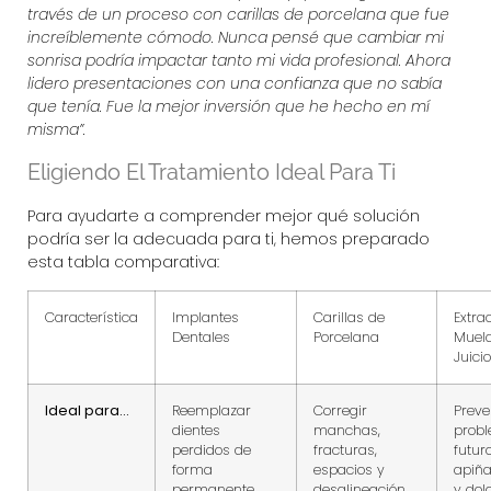
través de un proceso con
carillas de porcelana
que fue
increíblemente cómodo. Nunca pensé que cambiar mi
sonrisa podría impactar tanto mi vida profesional. Ahora
lidero presentaciones con una confianza que no sabía
que tenía. Fue la mejor inversión que he hecho en mí
misma”.
Eligiendo El Tratamiento Ideal Para Ti
Para ayudarte a comprender mejor qué solución
podría ser la adecuada para ti, hemos preparado
esta tabla comparativa:
Característica
Implantes
Carillas de
Extra
Dentales
Porcelana
Muela
Juicio
Ideal para…
Reemplazar
Corregir
Preve
dientes
manchas,
prob
perdidos de
fracturas,
futur
forma
espacios y
apiñ
permanente.
desalineación.
y dolo