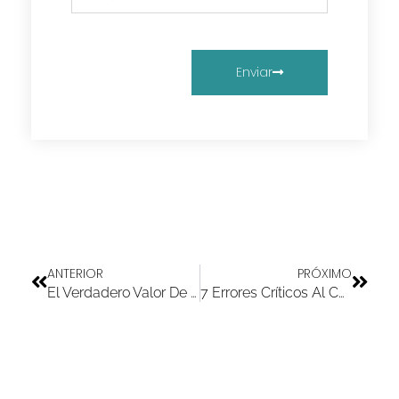
Enviar
ANTERIOR
PRÓXIMO
El Verdadero Valor De Los Implantes Dentales En NJ: ¿Inversión Inteligente O Gasto Elevado?
7 Errores Críticos Al Cuidar Tus Carillas De Porcelana (Y Cómo Evitarlos Fácilmente)