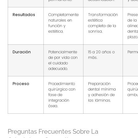
Resultados
Completamente
Transformación
Prese
naturales en
estética
de la
función y
completa de la
aline
estética.
sonrisa.
denta
plazo.
Duración
Potencialmente
15 a 20 años o
Perm
de por vida con
más.
el cuidado
adecuado.
Proceso
Procedimiento
Preparación
Proce
quirúrgico con
dental mínima
quirú
fase de
y adhesión de
ambul
integración
las láminas.
ósea.
Preguntas Frecuentes Sobre La