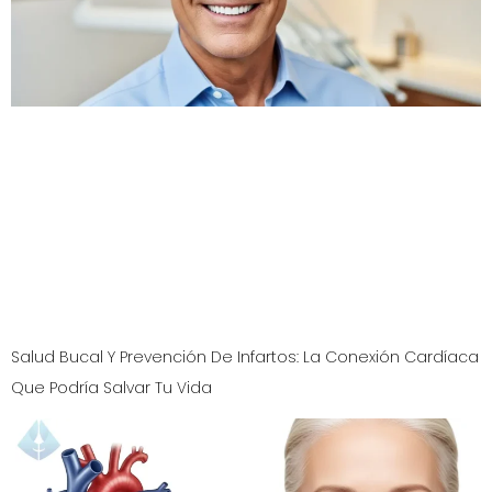
¿Te han dicho que no tienes suficiente hueso para una
dentadura fija? Descubre la revolucionaria técnica de
implantes dentales All-on-4 PRO del Dr. Aristo Carranza
en nuestra clínica Diseño de Sonrisas en Westfield, NJ.
Una solución definitiva que evita injertos óseos
dolorosos y largos, devolviéndote la sonrisa y la
confianza que mereces, incluso en casos de hueso
frágil. Recupera tu calidad de vida.
Salud Bucal Y Prevención De Infartos: La Conexión Cardíaca
Que Podría Salvar Tu Vida