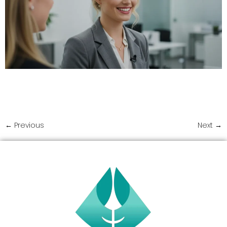
¿Una sonrisa desalineada te impide alcanzar tu máximo
potencial? Aprende cómo Diseño de Sonrisas puede
ayudarte a triunfar en el ámbito profesional.
←
Previous
Next
→